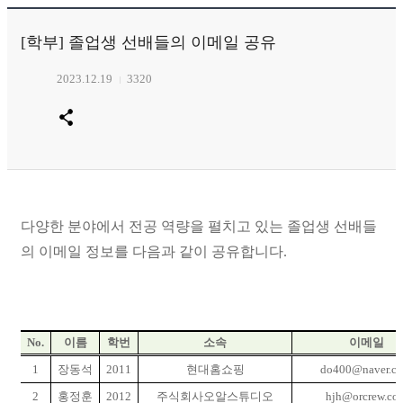
[학부] 졸업생 선배들의 이메일 공유
2023.12.19
3320
다양한 분야에서 전공 역량을 펼치고 있는 졸업생 선배들
의 이메일 정보를 다음과 같이 공유합니다.
No.
이름
학번
소속
이메일
1
장동석
2011
현대홈쇼핑
do400@naver.c
2
홍정훈
2012
주식회사오알스튜디오
hjh@orcrew.co