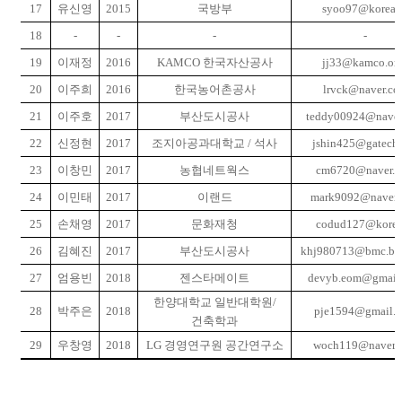
17
유신영
2015
국방부
syoo97@korea.
18
-
-
-
-
19
이재정
2016
KAMCO
한국자산공사
jj33@kamco.or.
20
이주희
2016
한국농어촌공사
lrvck@naver.c
21
이주호
2017
부산도시공사
teddy00924@naver
22
신정현
2017
조지아공과대학교
/
석사
jshin425@gatech.
23
이창민
2017
농협네트웍스
cm6720@naver.
24
이민태
2017
이랜드
mark9092@naver.
25
손채영
2017
문화재청
codud127@korea
26
김혜진
2017
부산도시공사
khj980713@bmc.bus
27
엄용빈
2018
젠스타메이트
devyb.eom@gmail
한양대학교 일반대학원
/
28
박주은
2018
pje1594@gmail.
건축학과
29
우창영
2018
LG
경영연구원 공간연구소
woch119@naver.