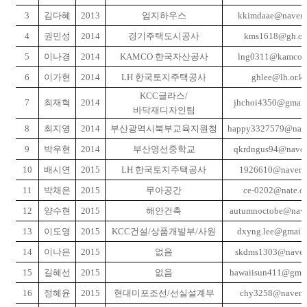
3
김다혜
2013
엄지하우스
kkimdaae@naver.
4
권민성
2014
경기주택도시공사
kms1618@gh.or.
5
이나경
2014
KAMCO
한국자산공사
lng0311@kamco.o
6
이가현
2014
LH
한국토지주택공사
ghlee@lh.or.kr
KCC
글라스
/
7
최재혁
2014
jhchoi4350@gmail
바닥재디자인팀
8
최지영
2014
부산광역시북부교육지원청
happy3327579@nave
9
박우현
2014
부산영선중학교
qkrdngus94@naver
10
배시연
2015
LH
한국토지주택공사
1926610@naver.
11
박채은
2015
무아공간
ce-0202@nate.c
12
양수현
2015
해안건축
autumnoctobe@nave
13
이도영
2015
KCC
건설
/
상품개발부
/
사원
dxyng.lee@gmail
14
이나은
2015
없음
skdms1303@naver
15
길혜선
2015
없음
hawaiisun411@gmai
16
정혜윤
2015
현대미포조선
/
선실설계부
chy3258@naver.